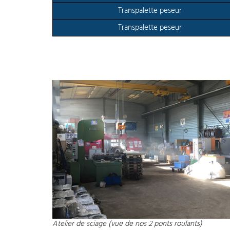
Transpalette peseur
Transpalette peseur
Atelier de sciage (vue de nos 2 ponts roulants)