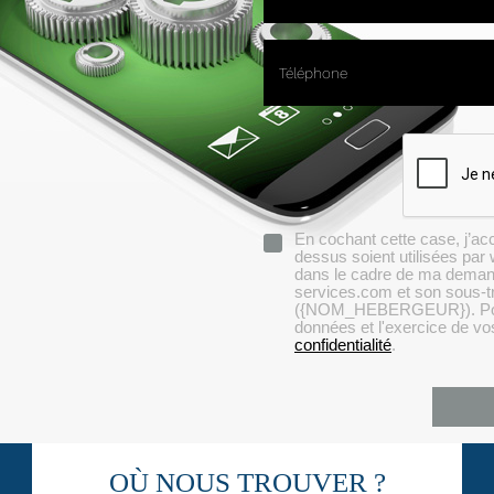
Téléphone
En cochant cette case, j’ac
dessus soient utilisées pa
dans le cadre de ma deman
services.com et son sous-t
({NOM_HEBERGEUR}). Pour p
données et l'exercice de vo
confidentialité
.
OÙ NOUS TROUVER ?