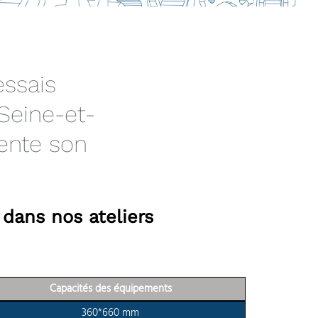
essais
Seine-et-
sente son
dans nos ateliers
Capacités des équipements
360*660 mm