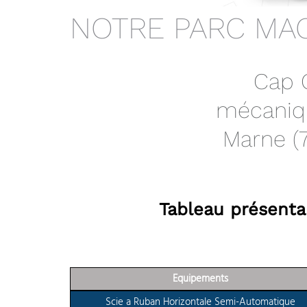
NOTRE PARC MA
Cap C
mécaniqu
Marne (7
Tableau présenta
Equipements
Scie a Ruban Horizontale Semi-Automatique