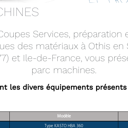
CHINES
oupes Services, préparation 
es des matériaux à Othis en 
7) et Ile-de-France, vous pré
parc machines.
nt les divers équipements présents 
Modèle
Type KASTO HBA 360