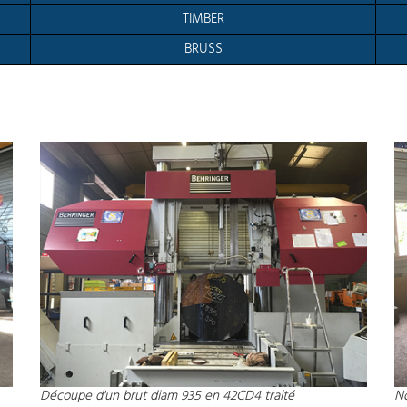
TIMBER
BRUSS
Découpe d'un brut diam 935 en 42CD4 traité
N