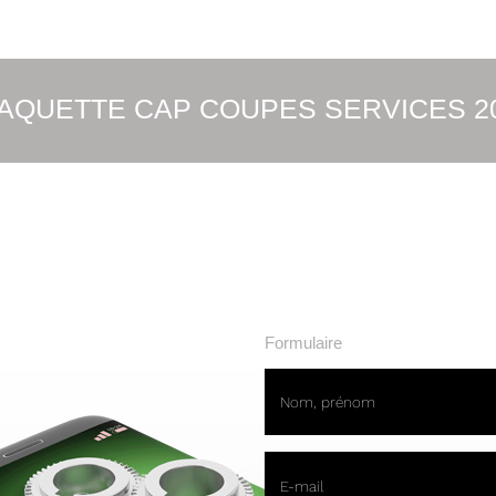
AQUETTE CAP COUPES SERVICES 2
Formulaire
Nom, prénom
E-mail