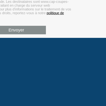
de. Les destinataires sont www.cap-coupes-
raitant en charge du serveur web
lus d'informations sur le traitement de vos
s droits, reportez-vous à notre
politique de