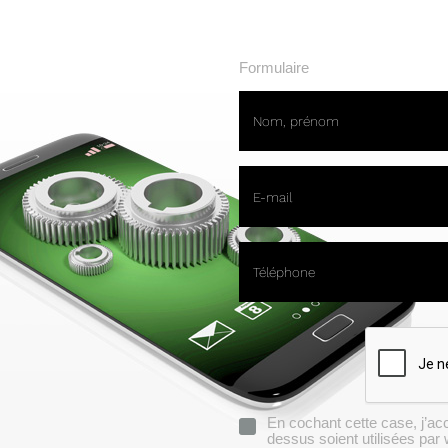
Formulaire
Nom, prénom
E-mail
Téléphone
En cochant cette case, j’ac
dessus soient utilisées pa