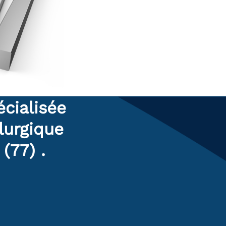
cialisée
lurgique
(77) .