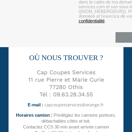
dans le cadre de ma deman
services.com et son sous-t
({NOM_HEBERGEUR}). Pour p
données et l'exercice de vo
confidentialité
.
OÙ NOUS TROUVER ?
Cap Coupes Services
11 rue Pierre et Marie Curie
77280 Othis
Tél : 09.63.28.34.55
E-mail :
Horaires camion :
Privilégiez les camions porteurs,
débachables côtés et toit.
Contactez CCS 30 min avant arrivée camion