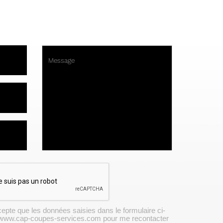
Message
cepte que les données saisies dans le formulaire ci-
r www.cap-coupes-services.com pour me recontacter