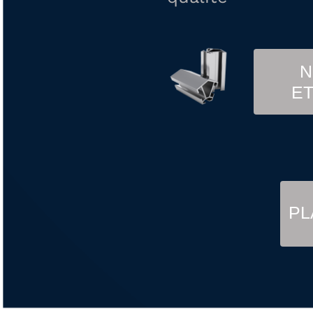
N
E
PL